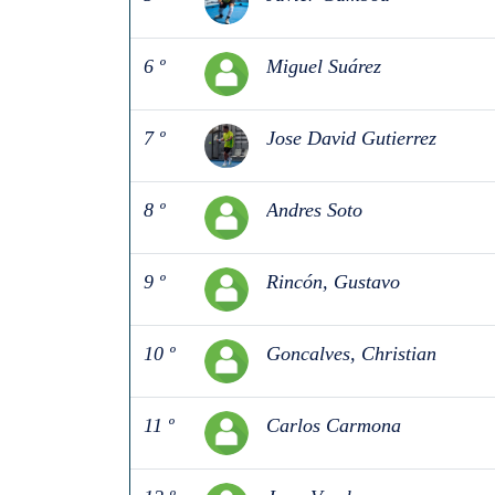
6 º
Miguel Suárez
7 º
Jose David Gutierrez
8 º
Andres Soto
9 º
Rincón, Gustavo
10 º
Goncalves, Christian
11 º
Carlos Carmona