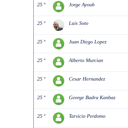
25 º
Jorge Ayoub
25 º
Luis Soto
25 º
Juan Diego Lopez
25 º
Alberto Murcian
25 º
Cesar Hernandez
25 º
George Badra Kanbaz
25 º
Tarsicio Perdomo