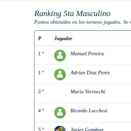
Ranking 5ta Masculino
Puntos obtenidos en los torneos jugados. Se 
P
Jugador
1 º
Manuel Pereira
1 º
Adrian Diaz Perez
3 º
Mario Verrocchi
4 º
Ricardo Lucchesi
5 º
Javier Gamboa