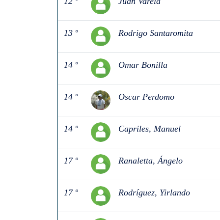
12 º
Juan Varela
13 º
Rodrigo Santaromita
14 º
Omar Bonilla
14 º
Oscar Perdomo
14 º
Capriles, Manuel
17 º
Ranaletta, Ángelo
17 º
Rodríguez, Yirlando