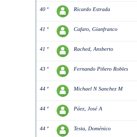
40 º
Ricardo Estrada
41 º
Cafaro, Gianfranco
41 º
Rached, Ansberto
43 º
Fernando Piñero Robles
44 º
Michael N Sanchez M
44 º
Páez, José A
44 º
Testa, Doménico