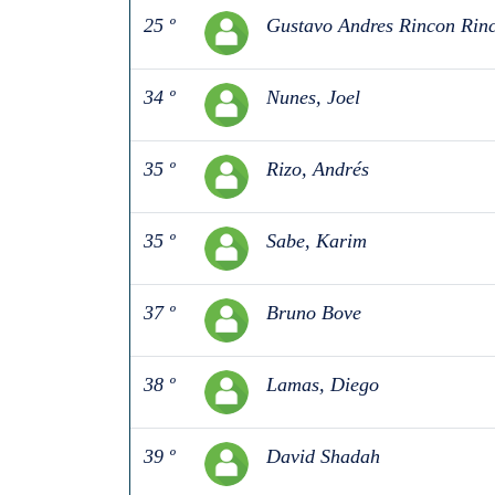
25 º
Gustavo Andres Rincon Rin
34 º
Nunes, Joel
35 º
Rizo, Andrés
35 º
Sabe, Karim
37 º
Bruno Bove
38 º
Lamas, Diego
39 º
David Shadah