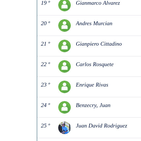
19 º
Gianmarco Alvarez
20 º
Andres Murcian
21 º
Gianpiero Cittadino
22 º
Carlos Rosquete
23 º
Enrique Rivas
24 º
Benzecry, Juan
25 º
Juan David Rodriguez