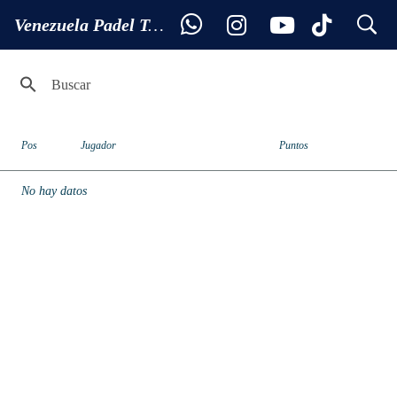
search
Ranking JUNIOR 6 - 7
Venezuela Padel Tour
Pos
Jugador
Puntos
No hay datos