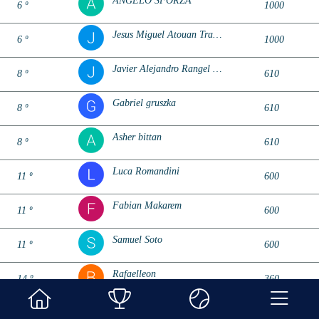
ANGELO SFORZA
6 º
1000
Jesus Miguel Atouan Traboulsi
6 º
1000
Javier Alejandro Rangel Gonzalez
8 º
610
Gabriel gruszka
8 º
610
Asher bittan
8 º
610
Luca Romandini
11 º
600
Fabian Makarem
11 º
600
Samuel Soto
11 º
600
Rafaelleon
14 º
360
Abraham diaz
14 º
360