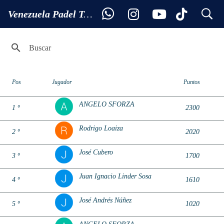
search
Ranking SUB 14
Venezuela Padel Tour
Pos
Jugador
Puntos
ANGELO SFORZA
1 º
2300
Rodrigo Loaiza
2 º
2020
José Cubero
3 º
1700
Juan Ignacio Linder Sosa
4 º
1610
José Andrés Núñez
5 º
1020