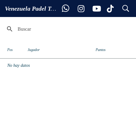
search
Ranking 1ª MASCULINA
Venezuela Padel Tour
Pos
Jugador
Puntos
No hay datos