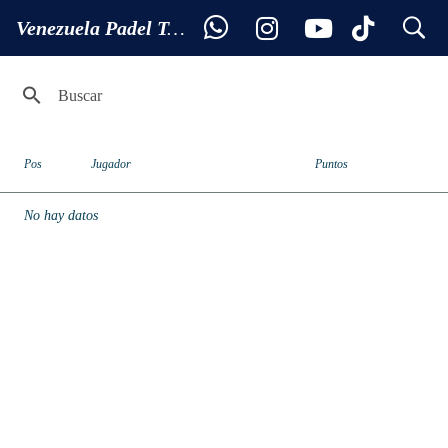
search
Ranking SUB 18
Venezuela Padel Tour
Pos
Jugador
Puntos
No hay datos