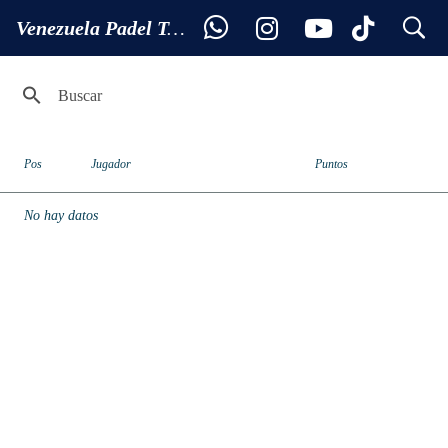
search
Ranking JUNIOR 6 - 7
Venezuela Padel Tour
Pos
Jugador
Puntos
No hay datos