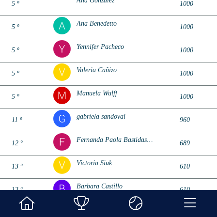
Ana González
5 º
1000
Ana Benedetto
5 º
1000
Yennifer Pacheco
5 º
1000
Valeria Cañizo
5 º
1000
Manuela Wulff
5 º
1000
gabriela sandoval
11 º
960
Fernanda Paola Bastidas Moreno
12 º
689
Victoria Siuk
13 º
610
Barbara Castillo
13 º
610
Estefania Aponte
13 º
610