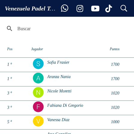
search
Ranking 5ª FEMENINA
Venezuela Padel Tour
Pos
Jugador
Puntos
Sofia Frasier
1 º
1700
Aranza Nania
1 º
1700
Nicole Moretti
3 º
1020
Fabiana Di Gregorio
3 º
1020
Vanessa Diaz
5 º
1000