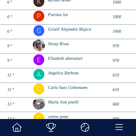
karmin nemer
6 º
1000
Patrizia lisi
6 º
1000
Grisell Alejandra Mujica
6 º
1000
Nevay Rivas
9 º
970
Elizabeth aberasturi
9 º
970
Angelica Barboza
11 º
610
Carla Saez Colmenares
11 º
610
María José piselli
13 º
600
celene perez
13 º
600
fabiana soto
13 º
600