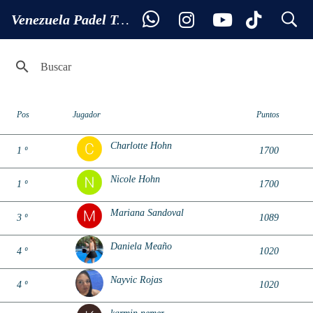
search
Ranking 6ª FEMENINA
Venezuela Padel Tour
Pos
Jugador
Puntos
Charlotte Hohn
1 º
1700
Nicole Hohn
1 º
1700
Mariana Sandoval
3 º
1089
Daniela Meaño
4 º
1020
Nayvic Rojas
4 º
1020