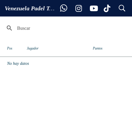
search
Ranking MASTER 50 AVANZADO
Venezuela Padel Tour
Pos
Jugador
Puntos
No hay datos