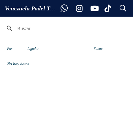
search
Ranking MASTER 50
Venezuela Padel Tour
Pos
Jugador
Puntos
No hay datos