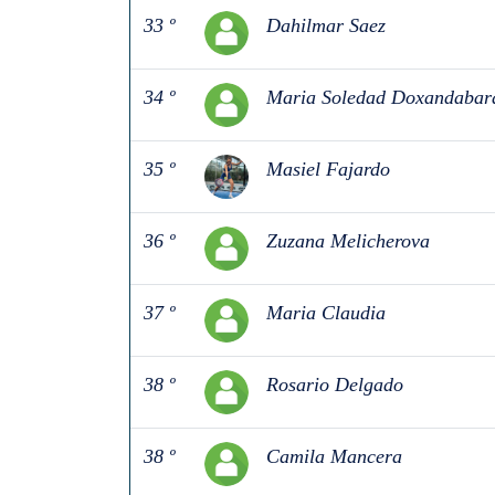
33 º
Dahilmar Saez
34 º
Maria Soledad Doxandabar
35 º
Masiel Fajardo
36 º
Zuzana Melicherova
37 º
Maria Claudia
38 º
Rosario Delgado
38 º
Camila Mancera