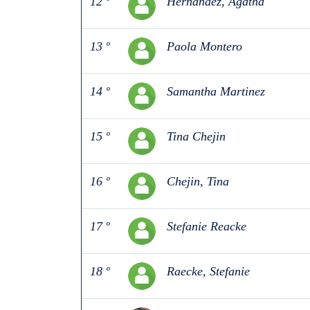
12 º
Hernández, Agatha
13 º
Paola Montero
14 º
Samantha Martinez
15 º
Tina Chejin
16 º
Chejin, Tina
17 º
Stefanie Reacke
18 º
Raecke, Stefanie