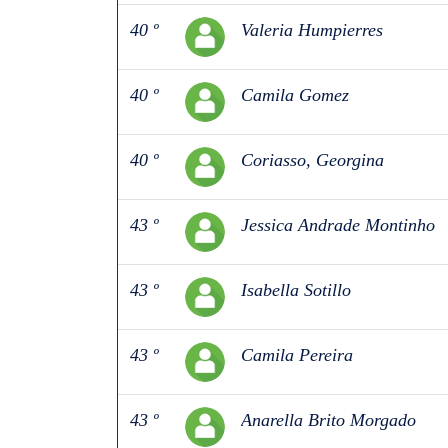
40 º
Valeria Humpierres
40 º
Camila Gomez
40 º
Coriasso, Georgina
43 º
Jessica Andrade Montinho
43 º
Isabella Sotillo
43 º
Camila Pereira
43 º
Anarella Brito Morgado