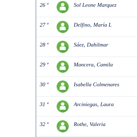
26 º
Sol Leone Marquez
27 º
Delfino, María L
28 º
Sáez, Dahilmar
29 º
Mancera, Camila
30 º
Isabella Colmenares
31 º
Arciniegas, Laura
32 º
Rothe, Valeria