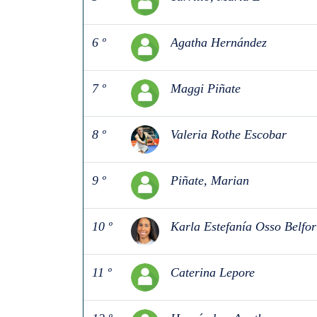
6 º
Agatha Hernández
7 º
Maggi Piñate
8 º
Valeria Rothe Escobar
9 º
Piñate, Marian
10 º
Karla Estefanía Osso Belfor
11 º
Caterina Lepore