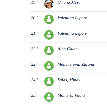
19 º
Oriana Meza
20 º
Valentina Lepore
21 º
Valentina Lepore
22 º
Alba Galan
22 º
Melicherova, Zuzana
24 º
Salas, Mindy
25 º
Montero, Paola