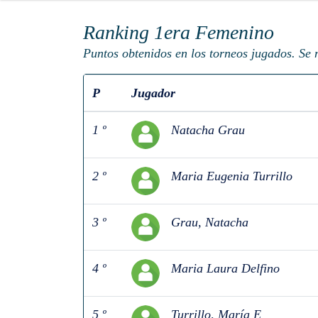
Ranking 1era Femenino
Puntos obtenidos en los torneos jugados. Se 
P
Jugador
1 º
Natacha Grau
2 º
Maria Eugenia Turrillo
3 º
Grau, Natacha
4 º
Maria Laura Delfino
5 º
Turrillo, María E